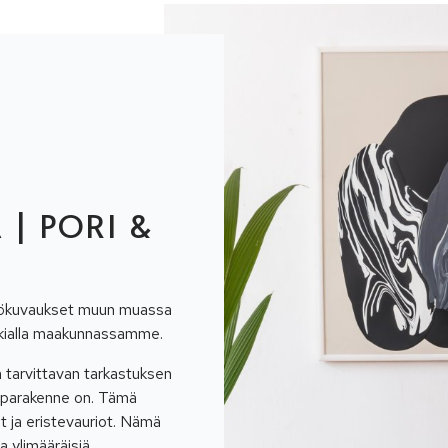
| PORI &
pökuvaukset muun muassa
kkialla maakunnassamme.
tarvittavan tarkastuksen
aipparakenne on. Tämä
t ja eristevauriot. Nämä
a ylimääräisiä