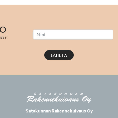
TO
assa!
LÄHETÄ
Satakunnan Rakennekuivaus Oy