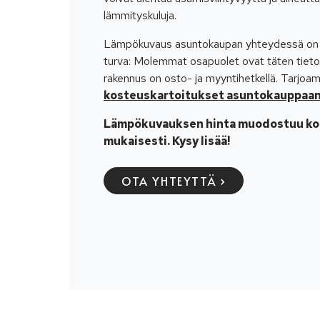
lämmityskuluja.
Lämpökuvaus asuntokaupan yhteydessä on s
turva: Molemmat osapuolet ovat täten tietoi
rakennus on osto- ja myyntihetkellä. Tarjo
kosteuskartoitukset asuntokauppaan 
Lämpökuvauksen hinta muodostuu ko
mukaisesti. Kysy lisää!
OTA YHTEYTTÄ ›