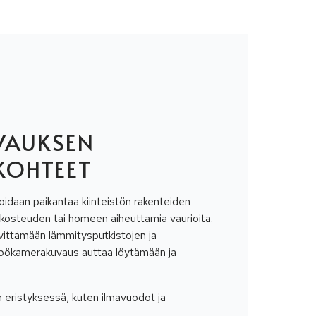
VAUKSEN
KOHTEET
idaan paikantaa kiinteistön rakenteiden
kosteuden tai homeen aiheuttamia vaurioita.
lvittämään lämmitysputkistojen ja
mpökamerakuvaus auttaa löytämään ja
n eristyksessä, kuten ilmavuodot ja