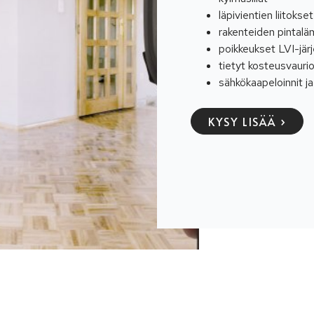
läpivientien liitokset
rakenteiden pintalä
poikkeukset LVI-jär
tietyt kosteusvauri
sähkökaapeloinnit ja 
KYSY LISÄÄ ›