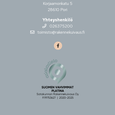
Korjaamonkatu 5
28610 Pori
Yhteyshenkilö
026375200
toimisto@rakennekuivaus.fi