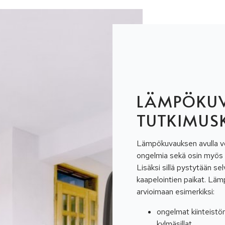
LÄMPÖKU
TUTKIMUS
Lämpökuvauksen avulla vo
ongelmia sekä osin myös 
Lisäksi sillä pystytään se
kaapelointien paikat. Lä
arvioimaan esimerkiksi:
ongelmat kiinteistö
kylmäsillat