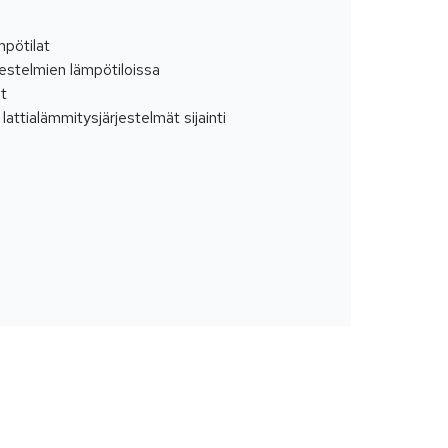
mpötilat
jestelmien lämpötiloissa
ot
lattialämmitysjärjestelmät sijainti