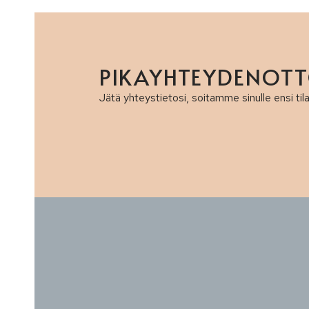
PIKA­YHTEYDENOT
Jätä yhteystietosi, soitamme sinulle ensi til