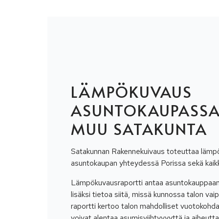
LÄMPÖKUVAUS
ASUNTOKAUPASSA 
MUU SATAKUNTA
Satakunnan Rakennekuivaus toteuttaa läm
asuntokaupan yhteydessä Porissa sekä kai
Lämpökuvausraportti antaa asuntokauppaan 
lisäksi tietoa siitä, missä kunnossa talon v
raportti kertoo talon mahdolliset vuotokohda
voivat alentaa asumisviihtyvyyttä ja aiheutta