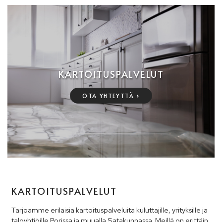
OTSONOINTI
KOSTEUSKARTOITUS
HUONEISTOREMONTTI
LÄMPÖKUVAUS ASUNTOKAUPASSA
HENKILÖKUNTA
KARTOITUSPALVELUT
VESIVAHINGON KUIVAUS
ASBESTIKARTOITUS
SAUNAREMONTTI
OTA YHTEYTTÄ ›
TIETOA VESIVAHINGOSTA
LÄMPÖKAMERAKUVAUS
KYLPYHUONEREMONTTI
KORJAUSRAKENTAMINEN
KARTOITUSPALVELUT
Tarjoamme erilaisia kartoituspalveluita kuluttajille, yrityksille ja
taloyhtiöille Porissa ja muualla Satakunnassa. Meillä on erittäin