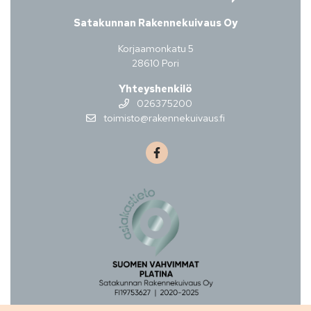
Satakunnan Rakennekuivaus Oy
Korjaamonkatu 5
28610 Pori
Yhteyshenkilö
026375200
toimisto@rakennekuivaus.fi